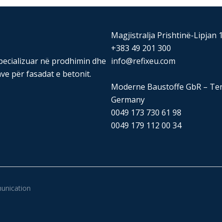
Magjistralja Prishtinë-Lipjan
+383 49 201 300
pecializuar në prodhimin dhe
info@refixeu.com
ve për fasadat e betonit.
Moderne Baustoffe GbR – Tenh
Germany
0049 173 730 61 98
0049 179 112 00 34
nication