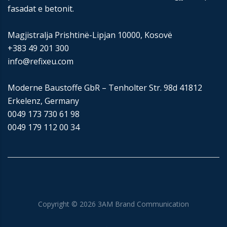
fasadat e betonit.
Magjistralja Prishtinë-Lipjan 10000, Kosovë
+383 49 201 300
info@refixeu.com
Moderne Baustoffe GbR – Tenholter Str. 98d 41812
Erkelenz, Germany
0049 173 730 61 98
0049 179 112 00 34
Copyright ©
2026
3AM Brand Communication