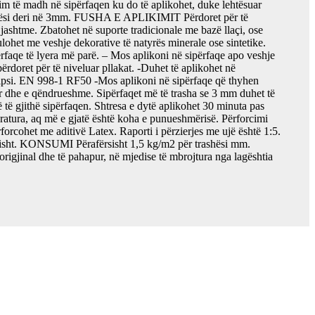
lim të madh në sipërfaqen ku do të aplikohet, duke lehtësuar
trashësi deri në 3mm. FUSHA E APLIKIMIT Përdoret për të
htme. Zbatohet në suporte tradicionale me bazë llaçi, ose
ulohet me veshje dekorative të natyrës minerale ose sintetike.
aqe të lyera më parë. – Mos aplikoni në sipërfaqe apo veshje
ërdoret për të niveluar pllakat. -Duhet të aplikohet në
ipsi. EN 998-1 RF50 -Mos aplikoni në sipërfaqe që thyhen
dhe e qëndrueshme. Sipërfaqet më të trasha se 3 mm duhet të
të gjithë sipërfaqen. Shtresa e dytë aplikohet 30 minuta pas
eratura, aq më e gjatë është koha e punueshmërisë. Përforcimi
rforcohet me aditivë Latex. Raporti i përzierjes me ujë është 1:5.
otësisht. KONSUMI Përafërsisht 1,5 kg/m2 për trashësi mm.
jinal dhe të pahapur, në mjedise të mbrojtura nga lagështia