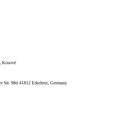
ER 25KG
0, Kosovë
r Str. 98d 41812 Erkelenz, Germany