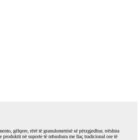
o, gëlqere, rërë të granulometrisë së përzgjedhur, rrëshira
e produktit në suporte të mbushura me llaç tradicional ose të