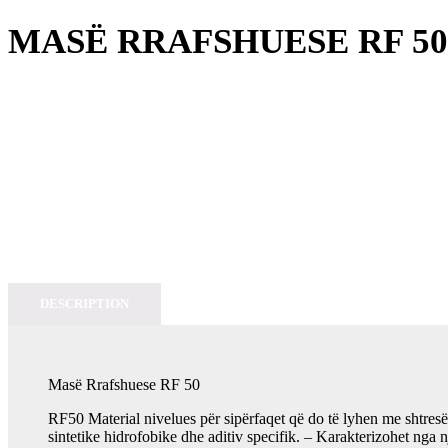
MASË RRAFSHUESE RF 50
DESCRIPTION
Masë Rrafshuese RF 50
RF50 Material nivelues për sipërfaqet që do të lyhen me shtre
sintetike hidrofobike dhe aditiv specifik. – Karakterizohet nga 