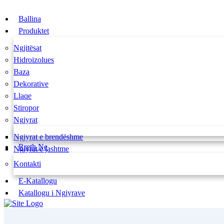
Ballina
Produktet
Ngjitësat
Hidroizolues
Baza
Dekorative
Llaqe
Stiropor
Ngjyrat
Ngjyrat e brendëshme
Rreth Ne
Ngjyrat e jashtme
Kontakti
E-Katallogu
Katallogu i Ngjyrave