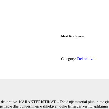
Masë Rrafshuese
Category:
Dekorative
së dekorative. KARAKTERISTIKAT – Është një material pluhur, me çiment
një hapje dhe punueshmëri e shkëlqyer, duke lehtësuar kështu aplikimin 