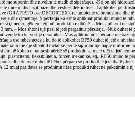
mirë me suportin dhe nivelim të madh të sipërfaqes. -Krijon një hidroizo
je të mirë midis llaçit bazë dhe veshjes dekorative. -I aplikohet për 
orative (GRAFIATO ose DECORTEX), në ambiente të brendshme dhe të jas
gëlqereje dhe çimentoje. Sipërfaqja ku është aplikuar produkti mund të mb
mento, gëlqere, etj, në produktin e dhënë. – Mos aplikoni në sipërf
3 mm. – Mos shtoni ujë pasi të jetë përgatitur përzierja. -Nuk duhet të p
ë vende ku ka veshje qeramike. -Mos aplikoni në sipërfaqe me bazë g
 ose mbështetësja ku do të aplikohet RF50 duhet të jetë e niveluar 
terialin me një shpatull metalike për të siguruar një hapje uniforme në 
jeshëm në kohën e punueshmërisë së produktit; sa më e ulët të jetë temp
it, plasticitetin, fleksibilitetin, forcën mekanike, etj., RF50 mund të pë
ë punës dhe duarve duhet të bëhet përpara se produkti të jetë tharë pl
j pas datës së prodhimit nëse produkti ruhet në paketimin e tij orig