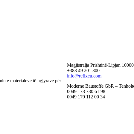
 FINAL RF 200
ACRYL PLAST
Magjistralja Prishtinë-Lipjan 1000
+383 49 201 300
info@refixeu.com
in e materialeve të ngjyrave për
Moderne Baustoffe GbR – Tenholte
0049 173 730 61 98
0049 179 112 00 34