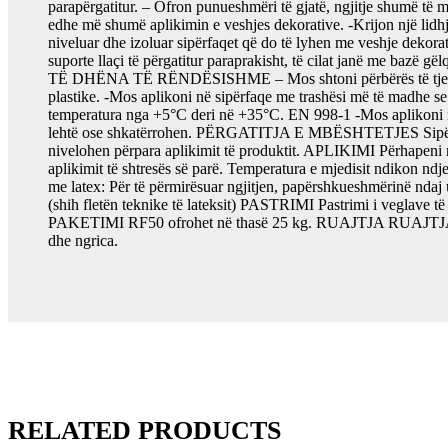
parapërgatitur. – Ofron punueshmëri të gjatë, ngjitje shumë të 
edhe më shumë aplikimin e veshjes dekorative. -Krijon një lidh
niveluar dhe izoluar sipërfaqet që do të lyhen me veshje dek
suporte llaçi të përgatitur paraprakisht, të cilat janë me bazë 
TË DHËNA TË RËNDËSISHME – Mos shtoni përbërës të tjerë si çi
plastike. -Mos aplikoni në sipërfaqe me trashësi më të madhe se 
temperatura nga +5°C deri në +35°C. EN 998-1 -Mos aplikoni n
lehtë ose shkatërrohen. PËRGATITJA E MBËSHTETJES Sipërfaqja
nivelohen përpara aplikimit të produktit. APLIKIMI Përhapeni ma
aplikimit të shtresës së parë. Temperatura e mjedisit ndikon nd
me latex: Për të përmirësuar ngjitjen, papërshkueshmërinë ndaj uj
(shih fletën teknike të lateksit) PASTRIMI Pastrimi i veglave t
PAKETIMI RF50 ofrohet në thasë 25 kg. RUAJTJA RUAJTJA 12 mua
dhe ngrica.
RELATED PRODUCTS