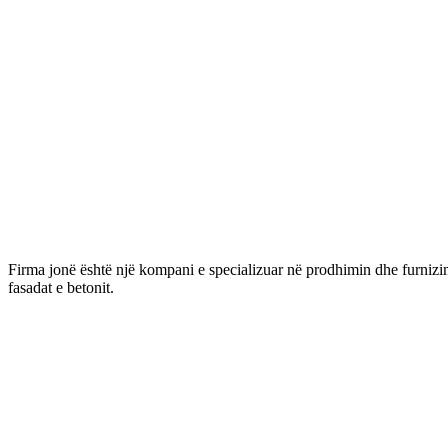
SILICON PLASTER 25KG
GLET
Firma jonë është një kompani e specializuar në prodhimin dhe furnizim
fasadat e betonit.