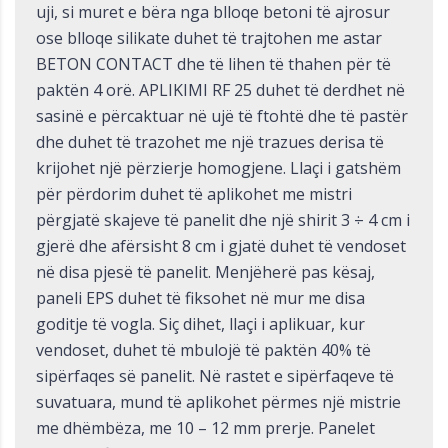
uji, si muret e bëra nga blloqe betoni të ajrosur
ose blloqe silikate duhet të trajtohen me astar
BETON CONTACT dhe të lihen të thahen për të
paktën 4 orë. APLIKIMI RF 25 duhet të derdhet në
sasinë e përcaktuar në ujë të ftohtë dhe të pastër
dhe duhet të trazohet me një trazues derisa të
krijohet një përzierje homogjene. Llaçi i gatshëm
për përdorim duhet të aplikohet me mistri
përgjatë skajeve të panelit dhe një shirit 3 ÷ 4 cm i
gjerë dhe afërsisht 8 cm i gjatë duhet të vendoset
në disa pjesë të panelit. Menjëherë pas kësaj,
paneli EPS duhet të fiksohet në mur me disa
goditje të vogla. Siç dihet, llaçi i aplikuar, kur
vendoset, duhet të mbulojë të paktën 40% të
sipërfaqes së panelit. Në rastet e sipërfaqeve të
suvatuara, mund të aplikohet përmes një mistrie
me dhëmbëza, me 10 – 12 mm prerje. Panelet