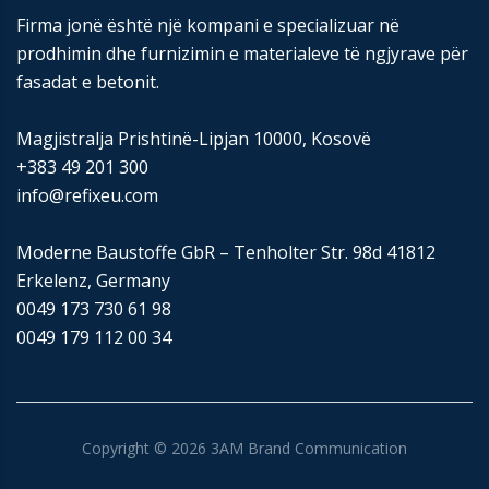
Firma jonë është një kompani e specializuar në
prodhimin dhe furnizimin e materialeve të ngjyrave për
fasadat e betonit.
Magjistralja Prishtinë-Lipjan 10000, Kosovë
+383 49 201 300
info@refixeu.com
Moderne Baustoffe GbR – Tenholter Str. 98d 41812
Erkelenz, Germany
0049 173 730 61 98
0049 179 112 00 34
Copyright ©
2026
3AM Brand Communication