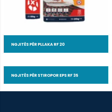
NGJITËS PËR PLLAKA RF 20
NGJITËS PËR STIROPOR EPS RF 35