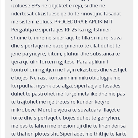
izoluese EPS në objektet e reja, si dhe në
ndërtesat ekzistuese që do të rinovojnë fasadat
me sistem izolues. PROCEDURA E APLIKIMIT
Përgatitja e sipërfaqes RF 25 ka ngjitshmëri
shumë të mirë në sipërfaqe të tilla si mure, suva
dhe sipërfaqe me bazë çimento të cilat duhet të
jenë pa yndyrë, bitum, pluhur dhe substanca të
tjera që ulin forcën ngjitëse. Para aplikimit,
kontrolloni ngjitjen në llaçin ekzistues dhe veshjet
e bojës. Në rast kontaminimi mikrobiologjik me
kërpudha, myshk ose alga, sipërfaqja e fasadës
duhet të pastrohet me furçë metalike dhe më pas
të trajtohet me një tretësirë kundër këtyre
mikrobeve. Muret e vjetra të suvatuara, llaçët e
fortë dhe sipërfaqet e bojës duhet të gërryhen,
më pas të lahen me presion uji dhe të lihen derisa
të thahen plotësisht. Sipërfaqet me thithje të lartë