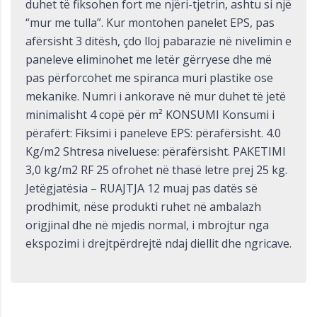
duhet të fiksohen fort me njëri-tjetrin, ashtu si një
“mur me tulla”. Kur montohen panelet EPS, pas
afërsisht 3 ditësh, çdo lloj pabarazie në nivelimin e
paneleve eliminohet me letër gërryese dhe më
pas përforcohet me spiranca muri plastike ose
mekanike. Numri i ankorave në mur duhet të jetë
minimalisht 4 copë për m² KONSUMI Konsumi i
përafërt: Fiksimi i paneleve EPS: përafërsisht. 4.0
Kg/m2 Shtresa niveluese: përafërsisht. PAKETIMI
3,0 kg/m2 RF 25 ofrohet në thasë letre prej 25 kg.
Jetëgjatësia – RUAJTJA 12 muaj pas datës së
prodhimit, nëse produkti ruhet në ambalazh
origjinal dhe në mjedis normal, i mbrojtur nga
ekspozimi i drejtpërdrejtë ndaj diellit dhe ngricave.