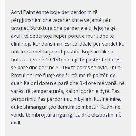
Acryl Paint është bojë për përdorim të
përgjithshëm dhe veçanërisht e veçantë për
tavanet. Struktura dhe përbërja e tij lejojnë që
avulli të depërtojë nëpër poret e murit dhe të
eliminojë kondensimin. Është ideale për vendet ku
nuk kërkohet larje e shpeshtë. Bojë acrilike, e
holluar deri në 10-15% me ujë të pastër të dorës
së parë dhe deri në 5-10% të dorës së dytë. i huaj.
Rrotulloni me furçë ose furçë me të paktën dy
duar. Kaloni dorën e parë dhe 3-4 orë më vonë, në
varësi të temperaturës, kaloni dorën e dytë. Pas
përdorimit: Pas përdorimit, mbylleni kutinë mirë,
duke shmangur çdo dëmtim të mbetur. Ruani në
vende të mbrojtura nga ngrica dhe ekspozimi në
diell.