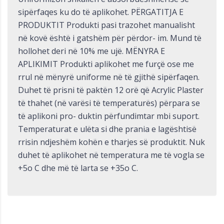
sipërfaqes ku do të aplikohet. PËRGATITJA E
PRODUKTIT Produkti pasi trazohet manualisht
në kovë është i gatshëm për përdor- im. Mund të
hollohet deri në 10% me ujë. MËNYRA E
APLIKIMIT Produkti aplikohet me furçë ose me
rrul në mënyrë uniforme në të gjithë sipërfaqen.
Duhet të prisni të paktën 12 orë që Acrylic Plaster
të thahet (në varësi të temperaturës) përpara se
të aplikoni pro- duktin përfundimtar mbi suport.
Temperaturat e ulëta si dhe prania e lagështisë
rrisin ndjeshëm kohën e tharjes së produktit. Nuk
duhet të aplikohet në temperatura me të vogla se
+5o C dhe më të larta se +35o C.