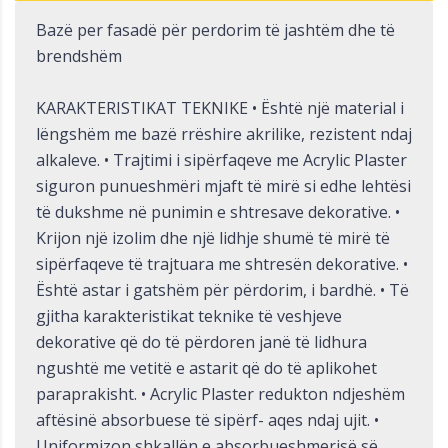
Bazë per fasadë për perdorim të jashtëm dhe të
brendshëm
KARAKTERISTIKAT TEKNIKE • Është një material i
lëngshëm me bazë rrëshire akrilike, rezistent ndaj
alkaleve. • Trajtimi i sipërfaqeve me Acrylic Plaster
siguron punueshmëri mjaft të mirë si edhe lehtësi
të dukshme në punimin e shtresave dekorative. •
Krijon një izolim dhe një lidhje shumë të mirë të
sipërfaqeve të trajtuara me shtresën dekorative. •
Është astar i gatshëm për përdorim, i bardhë. • Të
gjitha karakteristikat teknike të veshjeve
dekorative që do të përdoren janë të lidhura
ngushtë me vetitë e astarit që do të aplikohet
paraprakisht. • Acrylic Plaster redukton ndjeshëm
aftësinë absorbuese të sipërf- aqes ndaj ujit. •
Uniformizon shkallën e absorbueshmerisë së